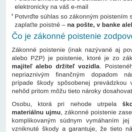
elektronicky na váš e-mail
Potvrďte súhlas so zákonným poistením 
zaplaťte poistné –
na pošte, v banke ale
Čo je zákonné poistenie zodpov
Zákonné poistenie (inak nazývané aj po
alebo PZP) je poistenie, ktoré je zo z
majiteľ alebo držiteľ vozidla
. Poisten
nepriaznivým finančným dopadom ná
prípade škody spôsobenej prevádzkou v
nehôd pritom môžu tieto nároky dosahovať 
Osobu, ktorá pri nehode utrpela
šk
materiálnu ujmu
, zákonné poistenie zas
komplikovaným súdnym vymáhaním jej 
vzniknuté škody a garantuje, že tieto 