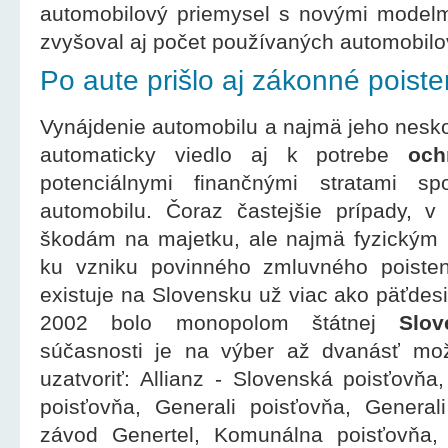
automobilový priemysel s novými modelm
zvyšoval aj počet používaných automobilo
Po aute prišlo aj zákonné poiste
Vynájdenie automobilu a najmä jeho nesk
automaticky viedlo aj k potrebe
och
potenciálnymi finančnými stratami s
automobilu. Čoraz častejšie prípady, v
škodám na majetku, ale najmä fyzickým 
ku vzniku povinného zmluvného poiste
existuje na Slovensku už viac ako päťdesi
2002 bolo monopolom štátnej
Slov
súčasnosti je na výber až dvanásť možn
uzatvoriť: Allianz - Slovenská poisťovň
poisťovňa, Generali poisťovňa, General
závod Genertel, Komunálna poisťovňa, 