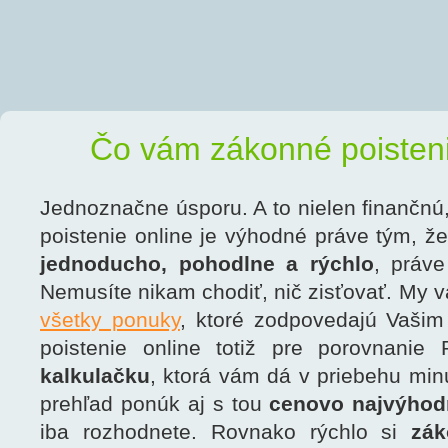
Čo vám zákonné poisteni
Jednoznačne úsporu. A to nielen finančnú
poistenie online je výhodné práve tým, ž
jednoducho, pohodlne a rýchlo
, práve
Nemusíte nikam chodiť, nič zisťovať. My
všetky ponuky
, ktoré zodpovedajú Vaši
poistenie online totiž pre porovnani
kalkulačku
, ktorá vám dá v priebehu minú
prehľad ponúk aj s tou
cenovo najvýhod
iba rozhodnete. Rovnako rýchlo si
zák