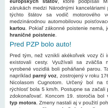
európskych štátov
, ktoré podpísali 
zárukách medzi Národnými kanceláriami 
týchto štátov sa vodič motorového v
medzinárodnou automobilovou poisťovac
kartou
. Pokiaľ zákonné poistenie nemá, j
hraničné poistenie
.
Pred PZP bolo auto!
Pred tým, než vznikli akékoľvek vozy či 
existovali cesty. Využívali sa zväčša
vyrobené vozidlá boli poháňané parou. T
napríklad
parný voz
, zostrojený v roku 
Nicolasom Cugnotom. Určený bol na 
rýchlosť bola 5 km/h. Postupne sa začali
zdokonaľovať. Koncom 19. storočia bol
typ motora
. Zmeny nastali aj v použití po