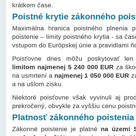
krátkom čase.
Poistné krytie zákonného pois
Maximálna hranica poistného plnenia 
poistenie – limity poistného krytia - sa čas
vstupom do Európskej únie a pravidlami ň
Poisťovne dnes môžu poskytovať le
limitom najmenej 5 240 000 EUR
za ško
na usmrtení a
najmenej 1 050 000 EUR
za
a na ušlom zisku.
Niektoré poisťovne však vyvinuli aj prod
prekročený, obvykle za vyššiu cenu poist
Platnosť zákonného poistenia
Zákonné poistenie je platné
na území S