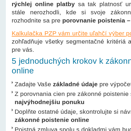
rýchlej online platby
sa tak platnosť ur
stále nerozhodli, kde si svoje zákonné
rozhodnite sa pre
porovnanie poistenia –
Kalkulačka PZP vám určite uľahčí výber p
zohľadňuje všetky segmentačné kritériá 
pre vás.
5 jednoduchých krokov k zákon
online
Zadajte Vaše
základné údaje
pre výpočet
Z porovnania cien pre zákonné poistenie s
najvýhodnejšiu ponuku
Doplňte ostatné údaje, skontrolujte si ná
zákonné poistenie online
Poistná zmluva spolu s dokladmi vám bu