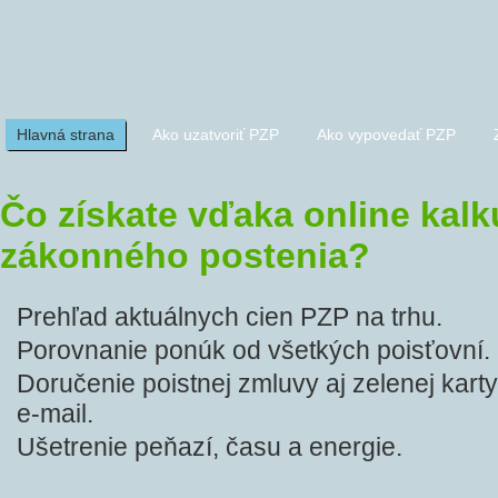
Hlavná strana
Ako uzatvoriť PZP
Ako vypovedať PZP
Čo získate vďaka online kalk
zákonného postenia?
Prehľad aktuálnych cien PZP na trhu.
Porovnanie ponúk od všetkých poisťovní.
Doručenie poistnej zmluvy aj zelenej kart
e-mail.
Ušetrenie peňazí, času a energie.