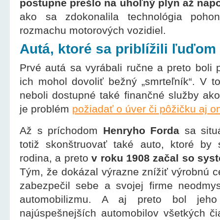
postupne prešlo na uhoľný plyn až nap
ako sa zdokonalila technológia poho
rozmachu motorových vozidiel.
Autá, ktoré sa priblížili ľuďom
Prvé autá sa vyrábali ručne a preto boli p
ich mohol dovoliť bežný „smrteľník“. V
neboli dostupné také finančné služby ako
je problém
požiadať o úver či pôžičku aj o
Až s príchodom
Henryho Forda
sa situ
totiž skonštruovať také auto, ktoré by
rodina, a preto
v roku 1908 začal so sys
Tým, že dokázal výrazne znížiť výrobnú c
zabezpečil sebe a svojej firme neodmysli
automobilizmu. A aj preto bol je
najúspešnejších automobilov všetkých či